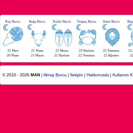
Koç Burcu
Boğa Burcu
İkizler Burcu
Yengeç Burcu
Aslan Burcu
Baş
21 Mart
21 Nisan
22 Mayıs
23 Haziran
23 Temmuz
23 
20 Nisan
21 Mayıs
22 Haziran
22 Temmuz
22 Ağustos
22
© 2010 - 2026
MAN
|
Akrep Burcu
|
İletişim
|
Hakkımızda
|
Kullanım K