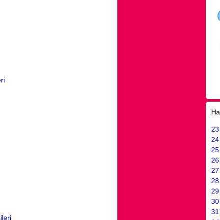
ri
Ha
23
24
25
26
27
28
29
30
31
leri