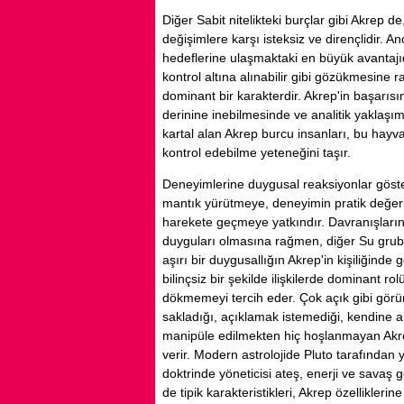
Diğer Sabit nitelikteki burçlar gibi Akrep d
değişimlere karşı isteksiz ve dirençlidir. An
hedeflerine ulaşmaktaki en büyük avantajıdı
kontrol altına alınabilir gibi gözükmesine 
dominant bir karakterdir. Akrep'in başarısı
derinine inebilmesinde ve analitik yaklaşı
kartal alan Akrep burcu insanları, bu hay
kontrol edebilme yeteneğini taşır.
Deneyimlerine duygusal reaksiyonlar göst
mantık yürütmeye, deneyimin pratik değe
harekete geçmeye yatkındır. Davranışları
duyguları olmasına rağmen, diğer Su grubu
aşırı bir duygusallığın Akrep'in kişiliğinde g
bilinçsiz bir şekilde ilişkilerde dominant r
dökmemeyi tercih eder. Çok açık gibi görü
sakladığı, açıklamak istemediği, kendine ai
manipüle edilmekten hiç hoşlanmayan Akre
verir. Modern astrolojide Pluto tarafından 
doktrinde yöneticisi ateş, enerji ve savaş 
de tipik karakteristikleri, Akrep özellikleri