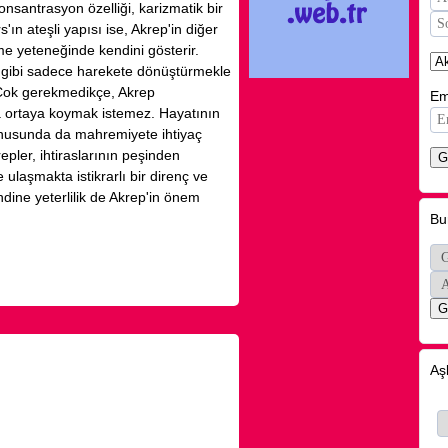
santrasyon özelliği, karizmatik bir
n ateşli yapısı ise, Akrep'in diğer
me yeteneğinde kendini gösterir.
oç gibi sadece harekete dönüştürmekle
 Çok gerekmedikçe, Akrep
Em
ça ortaya koymak istemez. Hayatının
onusunda da mahremiyete ihtiyaç
ler, ihtiraslarının peşinden
ulaşmakta istikrarlı bir direnç ve
ndine yeterlilik de Akrep'in önem
Bu
Aş