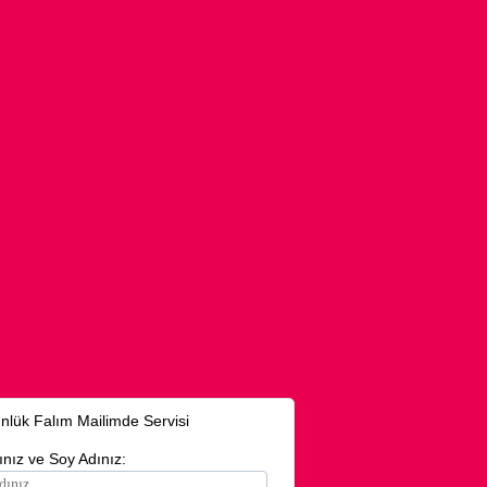
nlük Falım Mailimde Servisi
ınız ve Soy Adınız: