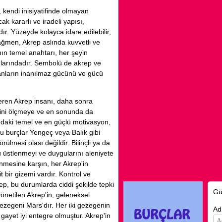
e, kendi inisiyatifinde olmayan
cak kararlı ve iradeli yapısı,
r. Yüzeyde kolayca idare edilebilir,
rağmen, Akrep aslında kuvvetli ve
nın temel anahtarı, her şeyin
mlarındadır. Sembolü de akrep ve
vanların inanılmaz gücünü ve gücü
eren Akrep insanı, daha sonra
rini ölçmeye ve en sonunda da
ndaki temel ve en güçlü motivasyon,
 burçlar Yengeç veya Balık gibi
örülmesi olası değildir. Bilinçli ya da
olü üstlenmeyi ve duygularını aleniyete
nmesine karşın, her Akrep'in
t bir gizemi vardır. Kontrol ve
p, bu durumlarda ciddi şekilde tepki
Gü
yönetilen Akrep'in, geleneksel
gezegeni Mars'dır. Her iki gezegenin
Ad
ne gayet iyi entegre olmuştur. Akrep'in