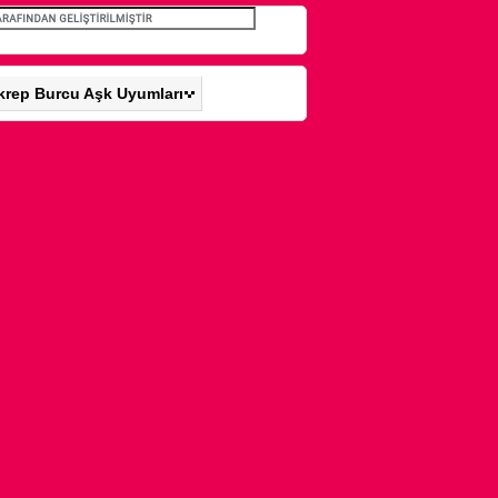
krep Burcu Aşk Uyumları