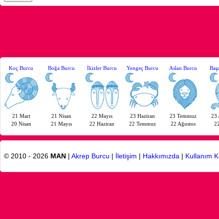
Koç Burcu
Boğa Burcu
İkizler Burcu
Yengeç Burcu
Aslan Burcu
Baş
21 Mart
21 Nisan
22 Mayıs
23 Haziran
23 Temmuz
23 
20 Nisan
21 Mayıs
22 Haziran
22 Temmuz
22 Ağustos
22
© 2010 - 2026
MAN
|
Akrep Burcu
|
İletişim
|
Hakkımızda
|
Kullanım K