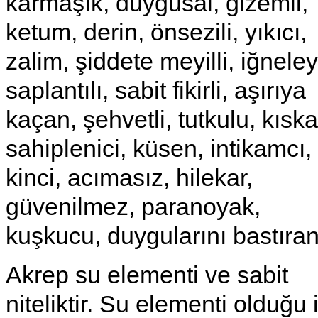
karmaşık, duygusal, gizemli,
ketum, derin, önsezili, yıkıcı,
zalim, şiddete meyilli, iğneley
saplantılı, sabit fikirli, aşırıya
kaçan, şehvetli, tutkulu, kısk
sahiplenici, küsen, intikamcı,
kinci, acımasız, hilekar,
güvenilmez, paranoyak,
kuşkucu, duygularını bastıran
Akrep su elementi ve sabit
niteliktir. Su elementi olduğu 