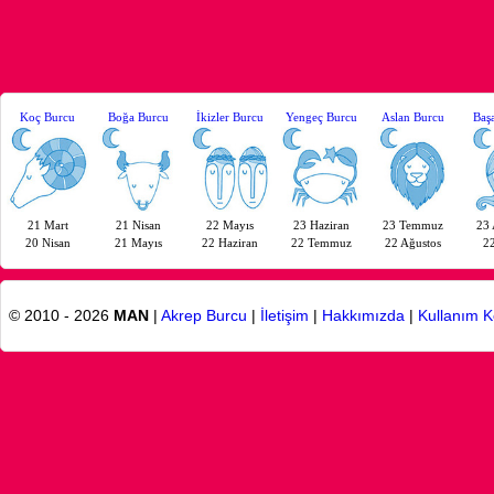
Koç Burcu
Boğa Burcu
İkizler Burcu
Yengeç Burcu
Aslan Burcu
Baş
21 Mart
21 Nisan
22 Mayıs
23 Haziran
23 Temmuz
23 
20 Nisan
21 Mayıs
22 Haziran
22 Temmuz
22 Ağustos
22
© 2010 - 2026
MAN
|
Akrep Burcu
|
İletişim
|
Hakkımızda
|
Kullanım K