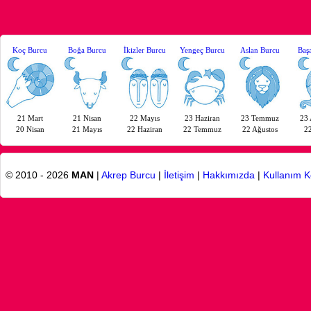
Koç Burcu
Boğa Burcu
İkizler Burcu
Yengeç Burcu
Aslan Burcu
Baş
21 Mart
21 Nisan
22 Mayıs
23 Haziran
23 Temmuz
23 
20 Nisan
21 Mayıs
22 Haziran
22 Temmuz
22 Ağustos
22
© 2010 - 2026
MAN
|
Akrep Burcu
|
İletişim
|
Hakkımızda
|
Kullanım K