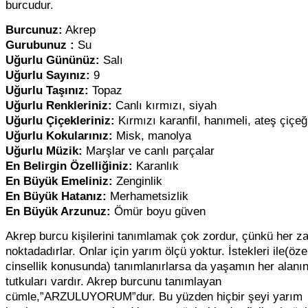
burcudur.
Burcunuz:
Akrep
Gurubunuz :
Su
Uğurlu Gününüz:
Salı
Uğurlu Sayınız:
9
Uğurlu Taşınız:
Topaz
Uğurlu Renkleriniz:
Canlı kırmızı, siyah
Uğurlu Çiçekleriniz:
Kırmızı karanfil, hanımeli, ateş çiçeğ
Uğurlu Kokularınız:
Misk, manolya
Uğurlu Müzik:
Marşlar ve canlı parçalar
En Belirgin Özelliğiniz:
Karanlık
En Büyük Emeliniz:
Zenginlik
En Büyük Hatanız:
Merhametsizlik
En Büyük Arzunuz:
Ömür boyu güven
Akrep burcu kişilerini tanımlamak çok zordur, çünkü her 
noktadadırlar. Onlar için yarım ölçü yoktur. İstekleri ile(özel
cinsellik konusunda) tanımlanırlarsa da yaşamın her alanı
tutkuları vardır. Akrep burcunu tanımlayan
cümle,”ARZULUYORUM”dur. Bu yüzden hiçbir şeyi yarım