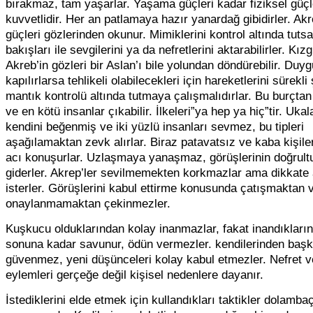
bırakmaz, tam yaşarlar. Yaşama güçleri kadar fiziksel güçl
kuvvetlidir. Her an patlamaya hazır yanardağ gibidirler. Akr
güçleri gözlerinden okunur. Mimiklerini kontrol altında tutsa
bakışları ile sevgilerini ya da nefretlerini aktarabilirler. Kızg
Akreb’in gözleri bir Aslan’ı bile yolundan döndürebilir. Duyg
kapılırlarsa tehlikeli olabilecekleri için hareketlerini sürekli
mantık kontrolü altında tutmaya çalışmalıdırlar. Bu burçtan 
ve en kötü insanlar çıkabilir. İlkeleri”ya hep ya hiç”tir. Ukal
kendini beğenmiş ve iki yüzlü insanları sevmez, bu tipleri
aşağılamaktan zevk alırlar. Biraz patavatsız ve kaba kişiler
acı konuşurlar. Uzlaşmaya yanaşmaz, görüşlerinin doğrul
giderler. Akrep’ler sevilmemekten korkmazlar ama dikkate
isterler. Görüşlerini kabul ettirme konusunda çatışmaktan 
onaylanmamaktan çekinmezler.
Kuşkucu olduklarından kolay inanmazlar, fakat inandıkların
sonuna kadar savunur, ödün vermezler. kendilerinden baş
güvenmez, yeni düşünceleri kolay kabul etmezler. Nefret v
eylemleri gerçeğe değil kişisel nedenlere dayanır.
İstediklerini elde etmek için kullandıkları taktikler dolambaç