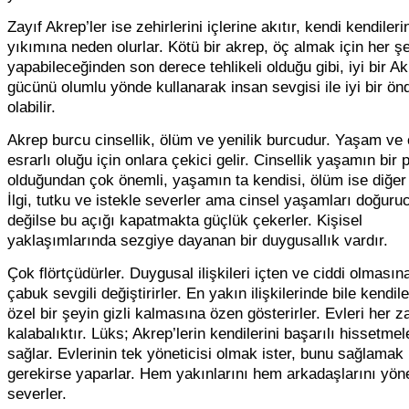
Zayıf Akrep’ler ise zehirlerini içlerine akıtır, kendi kendileri
yıkımına neden olurlar. Kötü bir akrep, öç almak için her ş
yapabileceğinden son derece tehlikeli olduğu gibi, iyi bir Ak
gücünü olumlu yönde kullanarak insan sevgisi ile iyi bir ön
olabilir.
Akrep burcu cinsellik, ölüm ve yenilik burcudur. Yaşam ve
esrarlı oluğu için onlara çekici gelir. Cinsellik yaşamın bir 
olduğundan çok önemli, yaşamın ta kendisi, ölüm ise diğer
İlgi, tutku ve istekle severler ama cinsel yaşamları doğuru
değilse bu açığı kapatmakta güçlük çekerler. Kişisel
yaklaşımlarında sezgiye dayanan bir duygusallık vardır.
Çok flörtçüdürler. Duygusal ilişkileri içten ve ciddi olmasın
çabuk sevgili değiştirirler. En yakın ilişkilerinde bile kendile
özel bir şeyin gizli kalmasına özen gösterirler. Evleri her 
kalabalıktır. Lüks; Akrep’lerin kendilerini başarılı hissetmel
sağlar. Evlerinin tek yöneticisi olmak ister, bunu sağlamak 
gerekirse yaparlar. Hem yakınlarını hem arkadaşlarını yön
severler.