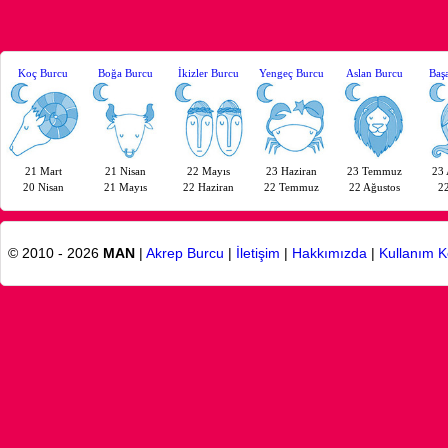
Koç Burcu
Boğa Burcu
İkizler Burcu
Yengeç Burcu
Aslan Burcu
Baş
21 Mart
21 Nisan
22 Mayıs
23 Haziran
23 Temmuz
23 
20 Nisan
21 Mayıs
22 Haziran
22 Temmuz
22 Ağustos
22
© 2010 - 2026
MAN
|
Akrep Burcu
|
İletişim
|
Hakkımızda
|
Kullanım K