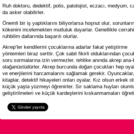
Ruh doktoru, dedektif, polis, patolojist, eczacı, medyum, c
da asker olabilirler.
Önemli bir iş yaptıklarını biliyorlarsa hoşnut olur, sorunları
kökenini incelemekten mutluluk duyarlar. Genellikle cerrahi
ruhbilim dallarında başarılı olurlar.
Akrep’ler kendilerini çocuklarına adarlar fakat yetiştirme
yöntemleri biraz serttir. Çok sabit fikirli olduklarından çocu
soru sormalarına izin vermezler. tehlike anında akrep ana-
olağanüstüdürler. Akrep burcunda doğan çocukları hep oy
ve enerjilerini harcamalarını sağlamak gerekir. Oyuncaklar
kitaplar, detektif hikayeleri onları oyalar. Kız olsun erkek o
küçük yaşta yüzmeyi öğrenirler. Sır saklama huyları oluml
geliştirilmeleri ve küçük kardeşlerini kıskanmamaları öğreti