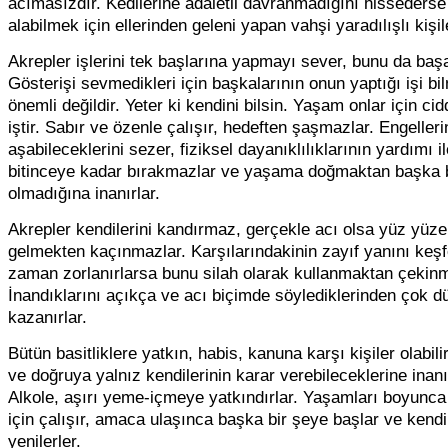
acımasızdır. Kedilerine adaletli davranmadığını hissederse
alabilmek için ellerinden geleni yapan vahşi yaradılışlı kişil
Akrepler işlerini tek başlarına yapmayı sever, bunu da başar
Gösterişi sevmedikleri için başkalarının onun yaptığı işi bi
önemli değildir. Yeter ki kendini bilsin. Yaşam onlar için cidd
iştir. Sabır ve özenle çalışır, hedeften şaşmazlar. Engelleri
aşabileceklerini sezer, fiziksel dayanıklılıklarının yardımı il
bitinceye kadar bırakmazlar ve yaşama doğmaktan başka b
olmadığına inanırlar.
Akrepler kendilerini kandırmaz, gerçekle acı olsa yüz yüze
gelmekten kaçınmazlar. Karşılarındakinin zayıf yanını keşfe
zaman zorlanırlarsa bunu silah olarak kullanmaktan çekinm
İnandıklarını açıkça ve acı biçimde söylediklerinden çok 
kazanırlar.
Bütün basitliklere yatkın, habis, kanuna karşı kişiler olabilir
ve doğruya yalnız kendilerinin karar verebileceklerine inanı
Alkole, aşırı yeme-içmeye yatkındırlar. Yaşamları boyunca
için çalışır, amaca ulaşınca başka bir şeye başlar ve kendil
yenilerler.